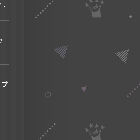
プレ
☆
ープ