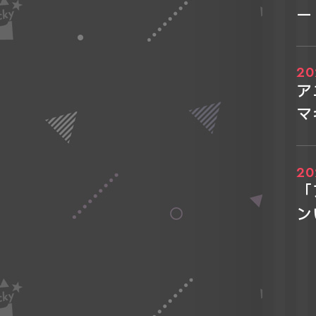
ー
ッ
20
ア
マ
20
「
ン